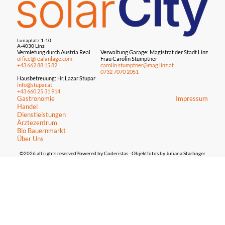
Lunaplatz 1-10
A-4030 Linz
Vermietung durch Austria Real
Verwaltung Garage: Magistrat der Stadt Linz
office@realanlage.com
Frau Carolin Stumptner
+43 662 88 15 82
carolin.stumptner@mag.linz.at
0732 7070 2051
Hausbetreuung: Hr. Lazar Stupar
info@stupar.at
+43 660 25 31 914
Gastronomie
Impressum
Handel
Dienstleistungen
Ärztezentrum
Bio Bauernmarkt
Über Uns
©2026 all rights reserved
Powered by Coderistas
- Objektfotos by Juliana Starlinger