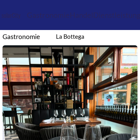
Gastronomie
Handel
Dienstleistun
solarCity
Gastronomie
La Bottega