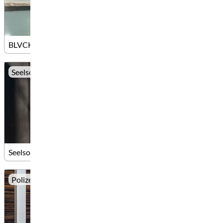
BLVCK BIRD TATTOO
Seelsorge
Seelsorgestelle Elia
Polizei