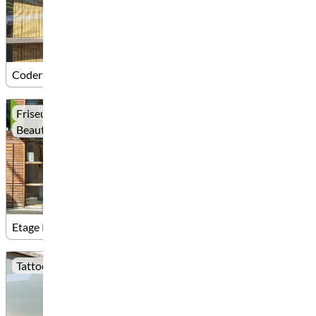
Coderistas
Friseur
Beauty
Etage Relax & Styling Friseur
Tattoo