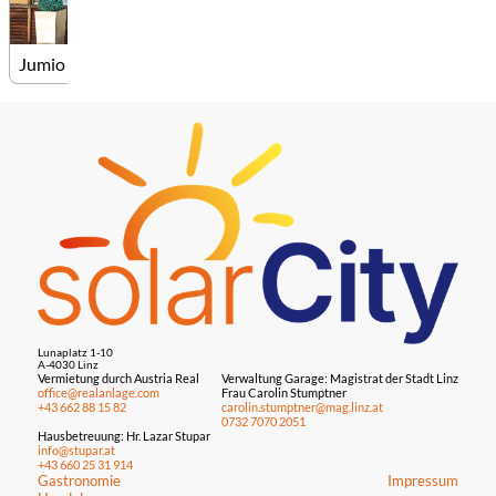
Jumio
Lunaplatz 1-10
A-4030 Linz
Vermietung durch Austria Real
Verwaltung Garage: Magistrat der Stadt Linz
office@realanlage.com
Frau Carolin Stumptner
+43 662 88 15 82
carolin.stumptner@mag.linz.at
0732 7070 2051
Hausbetreuung: Hr. Lazar Stupar
info@stupar.at
+43 660 25 31 914
Gastronomie
Impressum