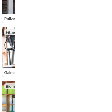
Polizei solarCity
Fitness
Gains4Change
Biometrie