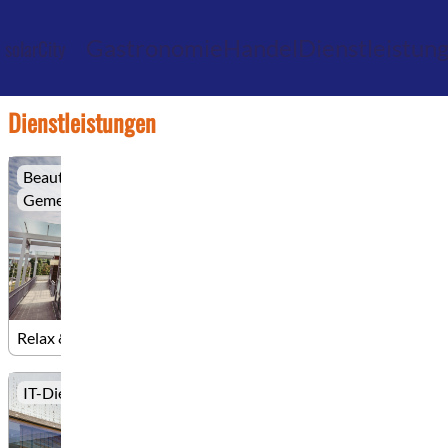
Gastronomie
Handel
Dienstleistun
solarCity
Dienstleistungen
Beauty
Massage
Gemeinschaftspraxis
Relax & Beauty
IT-Dienstleistung