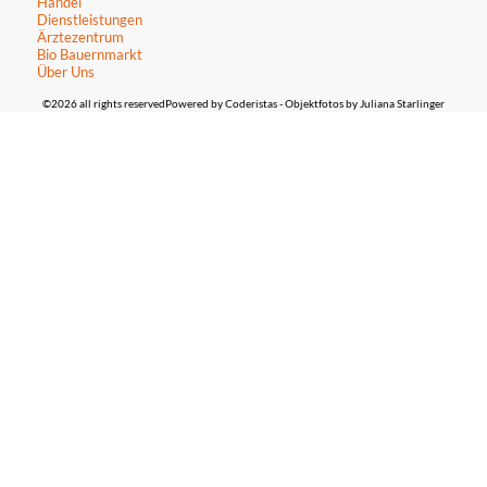
Handel
Dienstleistungen
Ärztezentrum
Bio Bauernmarkt
Über Uns
©2026 all rights reserved
Powered by Coderistas
- Objektfotos by Juliana Starlinger